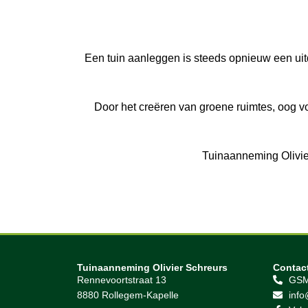
Een tuin aanleggen is steeds opnieuw een uitd
Door het creëren van groene ruimtes, oog vo
Tuinaanneming Olivier
Tuinaanneming Olivier Schreurs
Contac
Rennevoortstraat 13
GSM
8880 Rollegem-Kapelle
info